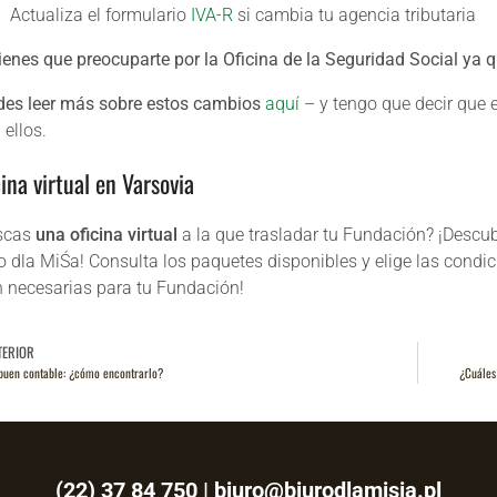
Actualiza el formulario
IVA-R
si cambia tu agencia tributaria
ienes que preocuparte por la Oficina de la Seguridad Social
ya q
es leer más sobre estos cambios
aquí
– y tengo que decir que 
 ellos.
ina virtual en Varsovia
scas
una oficina virtual
a la que trasladar tu Fundación? ¡Descu
o dla MiŚa! Consulta los paquetes disponibles y elige las condi
 necesarias para tu Fundación!
TERIOR
buen contable: ¿cómo encontrarlo?
¿Cuáles
(22) 37 84 750
|
biuro@biurodlamisia.pl