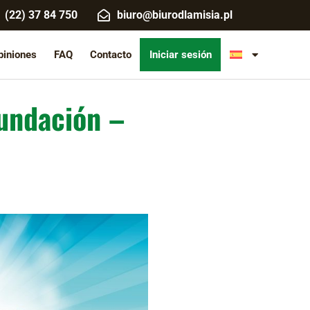
(22) 37 84 750
biuro@biurodlamisia.pl
piniones
FAQ
Contacto
Iniciar sesión
Fundación –