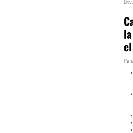
Des
Ca
la
e
Para