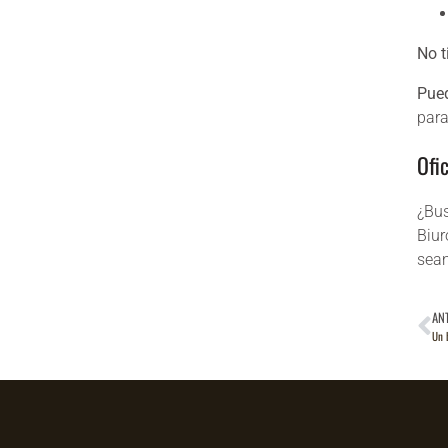
No t
Pued
para
Ofic
¿Bu
Biur
sean
AN
Un 