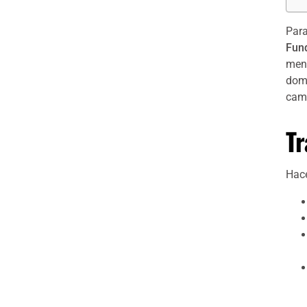
Para
Fun
menu
domi
camb
Tr
Hac