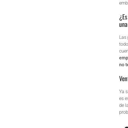
emba
¿Es
una
Las 
todo
cue
empr
no 
Ven
Ya s
es e
de l
pro