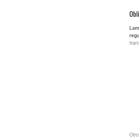
Obl
Lame
regu
tran
Otro