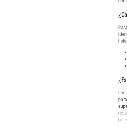
cont
¿Có
Para
iden
list
¿Es
Los 
para
supe
no e
no c