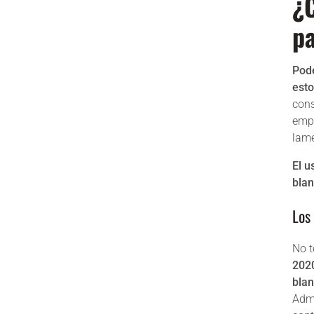
¿C
p
Pode
est
cons
empr
lame
El u
bla
Los
No t
2020
bla
Admi