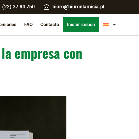
(22) 37 84 750
biuro@biurodlamisia.pl
piniones
FAQ
Contacto
Iniciar sesión
 la empresa con