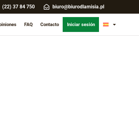
(22) 37 84 750
biuro@biurodlamisia.pl
piniones
FAQ
Contacto
Iniciar sesión