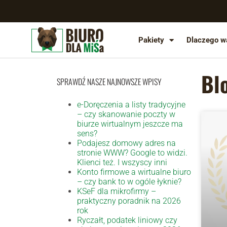
Pakiety
Dlaczego w
Bl
SPRAWDŹ NASZE NAJNOWSZE WPISY
e-Doręczenia a listy tradycyjne
– czy skanowanie poczty w
biurze wirtualnym jeszcze ma
sens?
Podajesz domowy adres na
stronie WWW? Google to widzi.
Klienci też. I wszyscy inni
Konto firmowe a wirtualne biuro
– czy bank to w ogóle łyknie?
KSeF dla mikrofirmy –
praktyczny poradnik na 2026
rok
Ryczałt, podatek liniowy czy