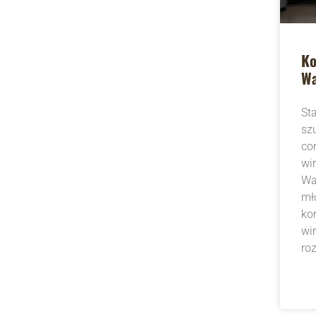
Ko
Wa
St
sz
co
wi
Wa
mł
ko
wi
ro