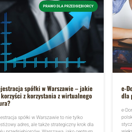
PRAWO DLA PRZEDSIĘBIORCY
jestracja spółki w Warszawie – jakie
e-D
 korzyści z korzystania z wirtualnego
dla 
ura?
e-Do
polsk
jestracja spółki w Warszawie to nie tylko
styc
stiżowy adres, ale także strategiczny krok dla
więk
elu przedsiębiorców. Warszawa, jako centrum