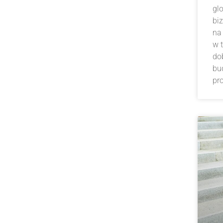
gl
bi
na
w 
do
bu
pr