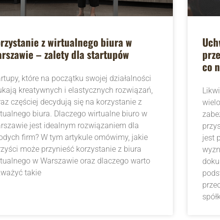
rzystanie z wirtualnego biura w
Uch
rszawie – zalety dla startupów
prz
co n
artupy, które na początku swojej działalności
ukają kreatywnych i elastycznych rozwiązań,
Likwi
raz częściej decydują się na korzystanie z
wiel
rtualnego biura. Dlaczego wirtualne biuro w
zabe
rszawie jest idealnym rozwiązaniem dla
przy
odych firm? W tym artykule omówimy, jakie
jest
rzyści może przynieść korzystanie z biura
wyzn
rtualnego w Warszawie oraz dlaczego warto
doku
zważyć takie
pods
prze
spółk