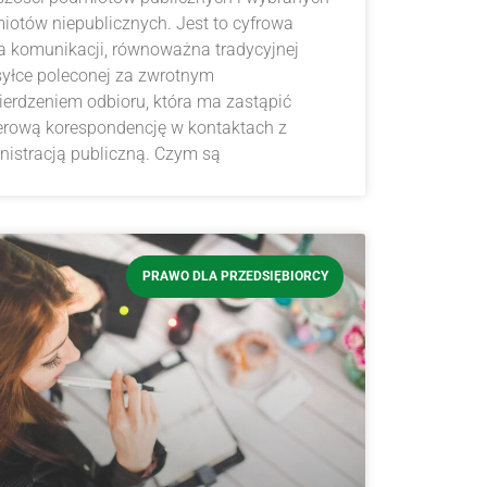
iotów niepublicznych. Jest to cyfrowa
a komunikacji, równoważna tradycyjnej
syłce poleconej za zwrotnym
ierdzeniem odbioru, która ma zastąpić
erową korespondencję w kontaktach z
nistracją publiczną. Czym są
PRAWO DLA PRZEDSIĘBIORCY