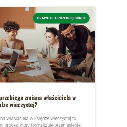
PRAWO DLA PRZEDSIĘBIORCY
przebiega zmiana właściciela w
dze wieczystej?
a właściciela w księdze wieczystej to
ny proces, który formalizuje przeniesienie