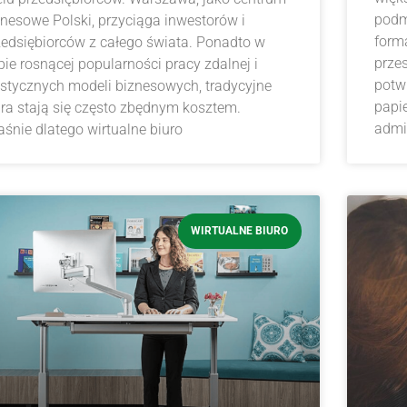
podm
znesowe Polski, przyciąga inwestorów i
form
zedsiębiorców z całego świata. Ponadto w
prze
bie rosnącej popularności pracy zdalnej i
potw
astycznych modeli biznesowych, tradycyjne
papi
ura stają się często zbędnym kosztem.
admi
aśnie dlatego wirtualne biuro
WIRTUALNE BIURO