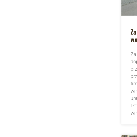
Za
wa
Za
do
pr
pr
fi
wi
upr
Dow
wi