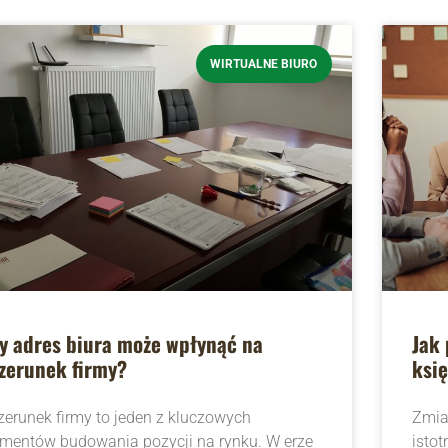
WIRTUALNE BIURO
y adres biura może wpłynąć na
Jak 
zerunek firmy?
księ
zerunek firmy to jeden z kluczowych
Zmian
ementów budowania pozycji na rynku. W erze
istot