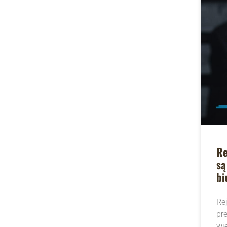
Re
są
bi
Re
pre
wi