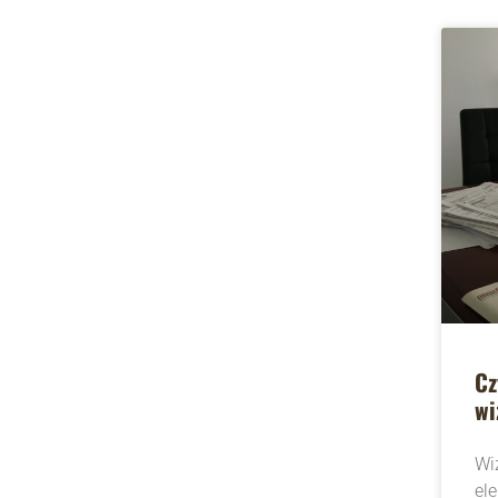
Cz
wi
Wi
el