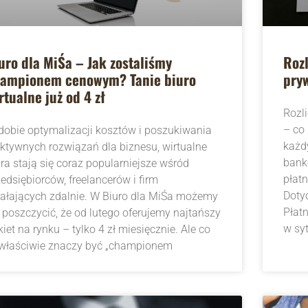
uro dla MiŚa – Jak zostaliśmy
Roz
ampionem cenowym? Tanie biuro
pry
rtualne już od 4 zł
Rozl
– co
dobie optymalizacji kosztów i poszukiwania
każd
ektywnych rozwiązań dla biznesu, wirtualne
bank
ura stają się coraz popularniejsze wśród
płatn
edsiębiorców, freelancerów i firm
Doty
iałających zdalnie. W Biuro dla MiŚa możemy
Płat
ę poszczycić, że od lutego oferujemy najtańszy
w syt
iet na rynku – tylko 4 zł miesięcznie. Ale co
 właściwie znaczy być „championem