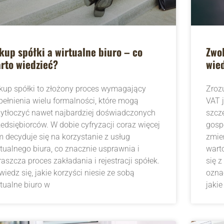
kup spółki a wirtualne biuro – co
Zwol
rto wiedzieć?
wie
kup spółki to złożony proces wymagający
Zroz
pełnienia wielu formalności, które mogą
VAT j
zytłoczyć nawet najbardziej doświadczonych
szcz
zedsiębiorców. W dobie cyfryzacji coraz więcej
gosp
rm decyduje się na korzystanie z usług
zmie
rtualnego biura, co znacznie usprawnia i
warto
aszcza proces zakładania i rejestracji spółek.
się z
iedz się, jakie korzyści niesie ze sobą
ozna
rtualne biuro w
jakie