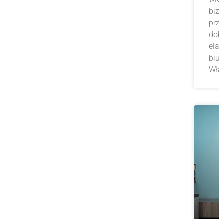
bi
pr
do
el
bi
Wł