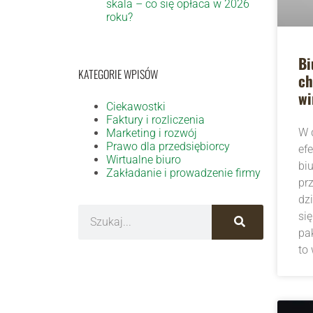
skala – co się opłaca w 2026
roku?
Bi
KATEGORIE WPISÓW
ch
wi
Ciekawostki
Faktury i rozliczenia
W 
Marketing i rozwój
Prawo dla przedsiębiorcy
ef
Wirtualne biuro
bi
Zakładanie i prowadzenie firmy
prz
dz
si
pak
to