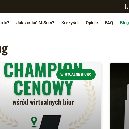
arto?
Jak zostać MiŚem?
Korzyści
Opinie
FAQ
Blog
og
WIRTUALNE BIURO