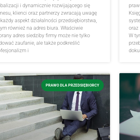
obalizacji i dynamicznie rozwijającego się
praw
znesu, klienci oraz partnerzy zwracają uwagę
Księg
 każdy aspekt działalności przedsiębiorstwa,
syst
tym również na adres biura. Właściwie
oraz
brany adres siedziby firmy może nie tylko
W ty
dować zaufanie, ale także podkreślić
przeb
ofesjonalizm i
doku
PRAWO DLA PRZEDSIĘBIORCY