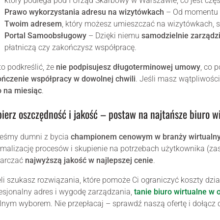
który podlega pod I Urząd Skarbowy w Warszawie, co jest częs
Prawo wykorzystania adresu na wizytówkach
– Od momentu w
Twoim adresem
, który możesz umieszczać na wizytówkach, s
Portal Samoobsługowy
– Dzięki niemu
samodzielnie zarząd
płatniczą czy zakończysz współpracę.
o podkreślić, że
nie podpisujesz długoterminowej umowy
, co 
ńczenie współpracy w dowolnej chwili
. Jeśli masz wątpliwości
o na miesiąc
.
ierz oszczędność i jakość – postaw na najtańsze biuro w
teśmy dumni z bycia
championem cenowym w branży wirtualny
malizację procesów i skupienie na potrzebach użytkownika (zas
tarczać
najwyższą jakość w najlepszej cenie
.
li szukasz rozwiązania, które pomoże Ci ograniczyć koszty dzi
esjonalny adres i wygodę zarządzania,
tanie biuro wirtualne w 
lnym wyborem. Nie przepłacaj – sprawdź naszą ofertę i dołącz