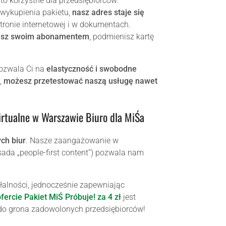
to korzystne dla przedsiębiorców.
ykupienia pakietu,
nasz adres staje się
tronie internetowej i w dokumentach.
zisz swoim abonamentem
, podmienisz kartę
pozwala Ci na
elastyczność i swobodne
,
możesz przetestować naszą usługę nawet
irtualne w Warszawie Biuro dla MiŚa
ch biur
. Nasze zaangażowanie w
ada „people-first content”) pozwala nam
ałalności, jednocześnie zapewniając
ofercie Pakiet MiŚ Próbuje! za 4 zł
jest
 do grona zadowolonych przedsiębiorców!