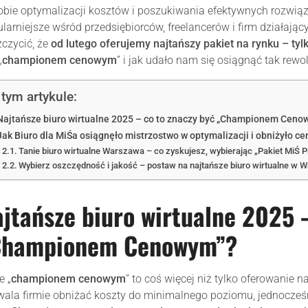
bie optymalizacji kosztów i poszukiwania efektywnych rozwiązań
larniejsze wśród przedsiębiorców, freelancerów i firm działają
czycić, że
od lutego oferujemy najtańszy pakiet na rynku – tyl
„
championem cenowym
” i jak udało nam się osiągnąć tak rewo
tym artykule:
Najtańsze biuro wirtualne 2025 – co to znaczy być „Championem Ceno
Jak Biuro dla MiŚa osiągnęło mistrzostwo w optymalizacji i obniżyło cen
Tanie biuro wirtualne Warszawa – co zyskujesz, wybierając „Pakiet MiŚ Pr
Wybierz oszczędność i jakość – postaw na najtańsze biuro wirtualne w W
jtańsze biuro wirtualne 2025 
Championem Cenowym”?
e „
championem cenowym
” to coś więcej niż tylko oferowanie n
ala firmie obniżać koszty do minimalnego poziomu, jednocześ