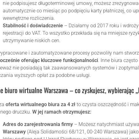
nie podpisujesz długoterminowej umowy, możesz zrezygnować w
automatycznie co miesiąc po podpięciu karty płatniczej, co up
wewnętrzne rozliczenia.
Stabilność i doświadczenie
– Działamy od 2017 roku i wdrożyl
rejestracji do VAT. To wszystko przekłada się na mniejsze ry
utrzymywanie niskich cen.
wypracowane i zautomatyzowane procesy pozwoliły nam stwor
ocześnie oferując kluczowe funkcjonalności
. Inne biura częst
eważ nie posiadają tak zaawansowanych systemów i zoptymal
czania wyższych opłat za podobne usługi.
ie biuro wirtualne Warszawa – co zyskujesz, wybierając „
za
oferta wirtualnego biura za 4 zł
to czysta oszczędność i mak
bnego druczku.
W jej ramach otrzymujesz:
Adres do zarejestrowania firmy
– Możesz natychmiast używ
Warszawy
(Aleja Solidarności 68/121, 00-240 Warszawa) jako a