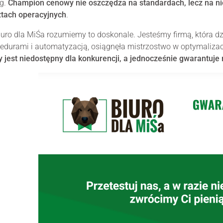
ug.
Champion cenowy nie oszczędza na standardach, lecz na ni
ztach operacyjnych
.
uro dla MiŚa rozumiemy to doskonale. Jesteśmy firmą, która d
edurami i automatyzacją, osiągnęła mistrzostwo w optymaliza
y jest niedostępny dla konkurencji, a jednocześnie gwarantuj