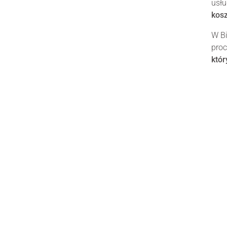
usł
kos
W Bi
proc
któr