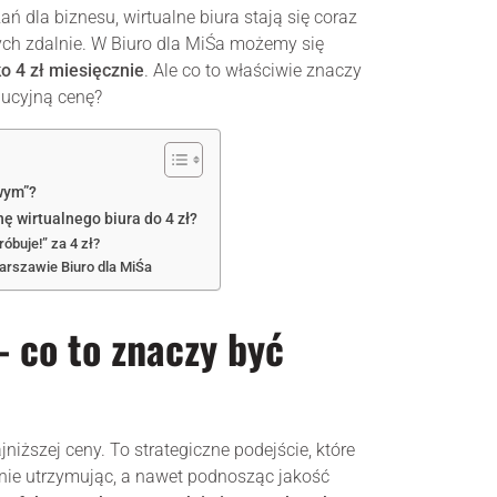
 dla biznesu, wirtualne biura stają się coraz
cych zdalnie. W Biuro dla MiŚa możemy się
ko 4 zł miesięcznie
. Ale co to właściwie znaczy
lucyjną cenę?
wym”?
ę wirtualnego biura do 4 zł?
óbuje!” za 4 zł?
arszawie Biuro dla MiŚa
– co to znaczy być
ajniższej ceny. To strategiczne podejście, które
nie utrzymując, a nawet podnosząc jakość