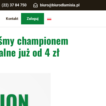
(22) 37 84 750
biuro@biurodlamisia.pl
Kontakt
Zaloguj
liśmy championem
lne już od 4 zł