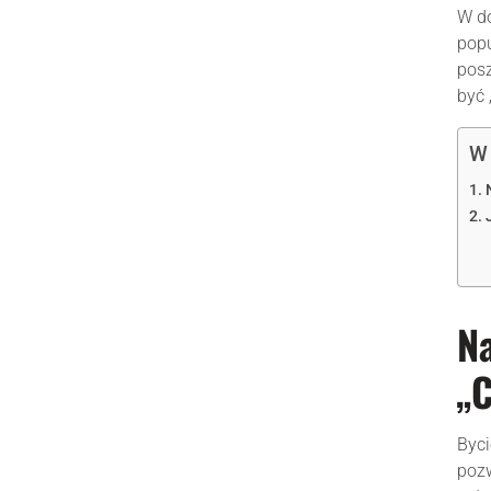
W do
popu
posz
być 
W 
Na
„
Byci
pozw