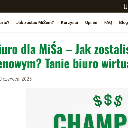
arto?
Jak zostać MiŚem?
Korzyści
Opinie
FAQ
Blog
iuro dla MiŚa – Jak zosta
enowym? Tanie biuro wirtua
0 czerwca, 2025