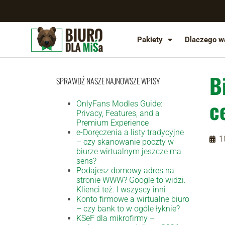
Pakiety
Dlaczego w
B
SPRAWDŹ NASZE NAJNOWSZE WPISY
c
OnlyFans Modles Guide:
Privacy, Features, and a
Premium Experience
e-Doręczenia a listy tradycyjne
1
– czy skanowanie poczty w
biurze wirtualnym jeszcze ma
sens?
Podajesz domowy adres na
stronie WWW? Google to widzi.
Klienci też. I wszyscy inni
Konto firmowe a wirtualne biuro
– czy bank to w ogóle łyknie?
KSeF dla mikrofirmy –