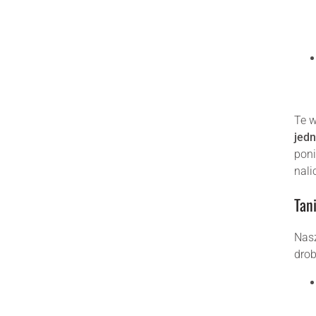
Te 
jedn
poni
nali
Tan
Nas
dro