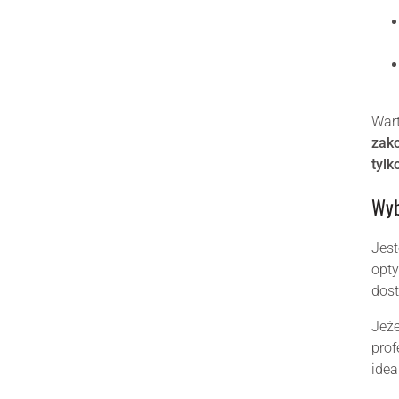
Wart
zako
tylk
Wyb
Jes
opty
dos
Jeże
prof
idea