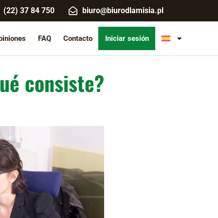
(22) 37 84 750
biuro@biurodlamisia.pl
piniones
FAQ
Contacto
Iniciar sesión
qué consiste?