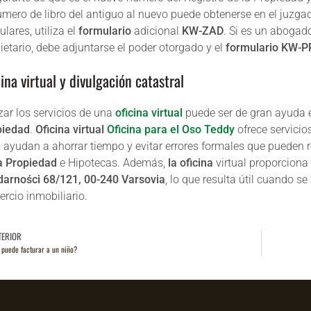
úmero de libro del antiguo al nuevo puede obtenerse en el juzga
tulares, utiliza el
formulario
adicional
KW-ZAD
. Si es un abogad
ietario, debe adjuntarse el poder otorgado y el
formulario KW-P
ina virtual y divulgación catastral
izar los servicios de una
oficina virtual
puede ser de gran ayuda 
piedad
.
Oficina virtual
Oficina para el Oso Teddy
ofrece servicio
s ayudan a ahorrar tiempo y evitar errores formales que pueden r
a Propiedad
e Hipotecas. Además,
la oficina
virtual proporciona
darności 68/121, 00-240 Varsovia
, lo que resulta útil cuando s
rcio inmobiliario.
TERIOR
 puede facturar a un niño?