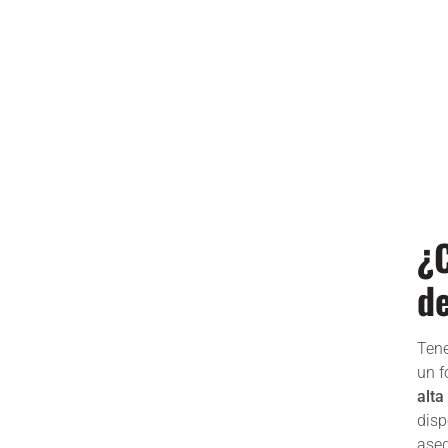
¿C
de
Tene
un f
alta
dis
aseg