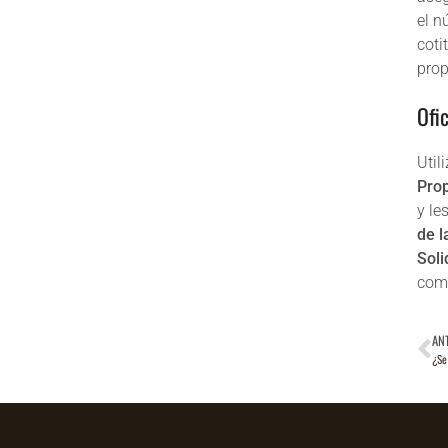
el n
coti
prop
Ofic
Util
Pro
y le
de l
Soli
come
AN
¿Se