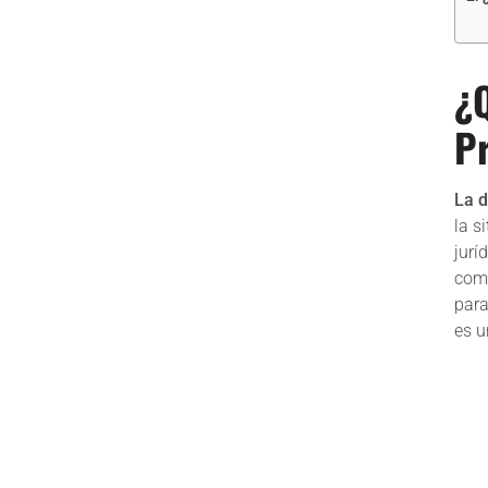
¿Q
P
La d
la s
jurí
comu
para
es u