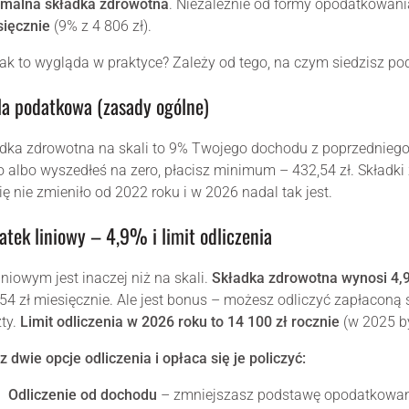
imalna składka zdrowotna
. Niezależnie od formy opodatkowani
sięcznie
(9% z 4 806 zł).
jak to wygląda w praktyce? Zależy od tego, na czym siedzisz p
la podatkowa (zasady ogólne)
dka zdrowotna na skali to 9% Twojego dochodu z poprzedniego
 albo wyszedłeś na zero, płacisz minimum – 432,54 zł. Składki 
ię nie zmieniło od 2022 roku i w 2026 nadal tak jest.
atek liniowy – 4,9% i limit odliczenia
iniowym jest inaczej niż na skali.
Składka zdrowotna wynosi 4,
54 zł miesięcznie. Ale jest bonus – możesz odliczyć zapłaconą
ty.
Limit odliczenia w 2026 roku to 14 100 zł rocznie
(w 2025 by
 dwie opcje odliczenia i opłaca się je policzyć:
Odliczenie od dochodu
– zmniejszasz podstawę opodatkowania