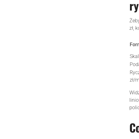
ry
Żeby
zł, 
For
Ska
Poda
Rycz
zł/m
Widz
lini
poli
Co