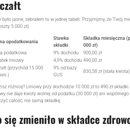
czałt
 było jasne, zebrałem to w jednej tabeli. Przyjmijmy, że Twój 
koszty 5 000 zł).
Stawka
Składka miesięczna (
ma opodatkowania
składki
000 zł)
la podatkowa
9% dochodu
900,00 zł
tek liniowy
4,9% dochodu
490,00 zł
ałt (przychód 15 000
9% od bazy
830,58 zł (stała kwota)
ies.)
GUS
isz różnicę? Liniowy przy dochodzie 10 000 zł to 490 zł składki.
owy nie daje kwoty wolnej od podatku (30 000 zł) ani wspólneg
czyć całość, nie samą składkę.
 się zmieniło w składce zdrow