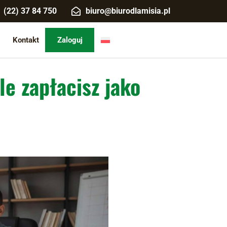
(22) 37 84 750
biuro@biurodlamisia.pl
Kontakt
Zaloguj
e zapłacisz jako