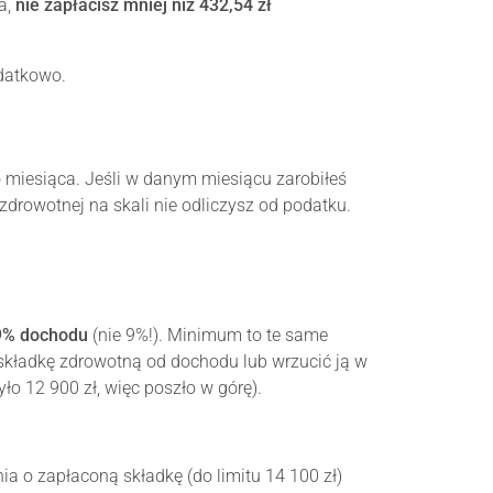
a,
nie zapłacisz mniej niż 432,54 zł
odatkowo.
 miesiąca. Jeśli w danym miesiącu zarobiłeś
zdrowotnej na skali nie odliczysz od podatku.
9% dochodu
(nie 9%!). Minimum to te same
 składkę zdrowotną od dochodu lub wrzucić ją w
ło 12 900 zł, więc poszło w górę).
 o zapłaconą składkę (do limitu 14 100 zł)