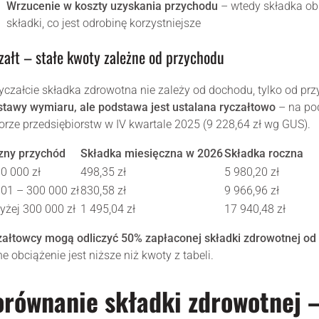
Wrzucenie w koszty uzyskania przychodu
– wtedy składka obn
składki, co jest odrobinę korzystniejsze
załt – stałe kwoty zależne od przychodu
yczałcie składka zdrowotna nie zależy od dochodu, tylko od p
tawy wymiaru, ale podstawa jest ustalana ryczałtowo
– na po
orze przedsiębiorstw w IV kwartale 2025 (9 228,64 zł wg GUS).
zny przychód
Składka miesięczna w 2026
Składka roczna
0 000 zł
498,35 zł
5 980,20 zł
01 – 300 000 zł
830,58 zł
9 966,96 zł
yżej 300 000 zł
1 495,04 zł
17 940,48 zł
ałtowcy mogą odliczyć 50% zapłaconej składki zdrowotnej od 
ne obciążenie jest niższe niż kwoty z tabeli.
równanie składki zdrowotnej – 