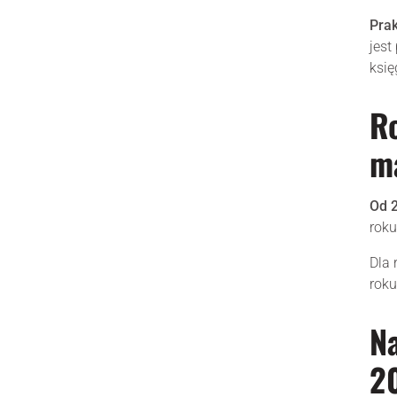
Prak
jest
ksi
Ro
m
Od 2
roku
Dla 
roku
Na
2