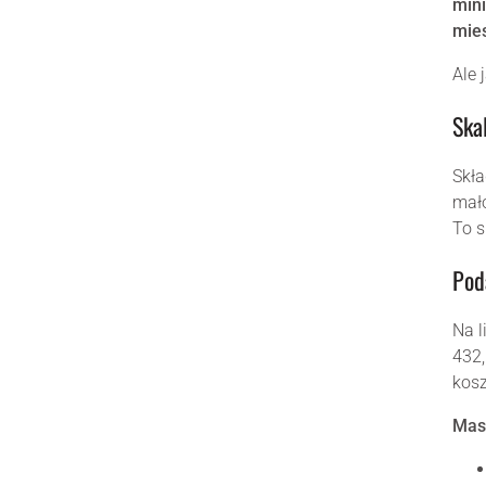
min
mie
Ale 
Ska
Skła
mało
To s
Pod
Na l
432,
kosz
Masz