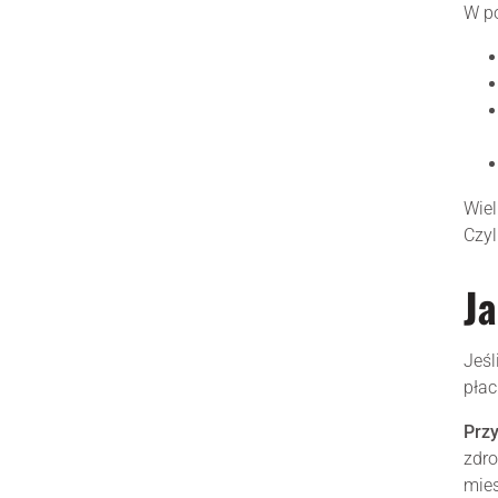
W po
Wiel
Czyl
Ja
Jeśl
płac
Przy
zdro
mies