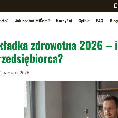
arto?
Jak zostać MiŚem?
Korzyści
Opinie
FAQ
Blog
kładka zdrowotna 2026 – il
rzedsiębiorca?
6 czerwca, 2026