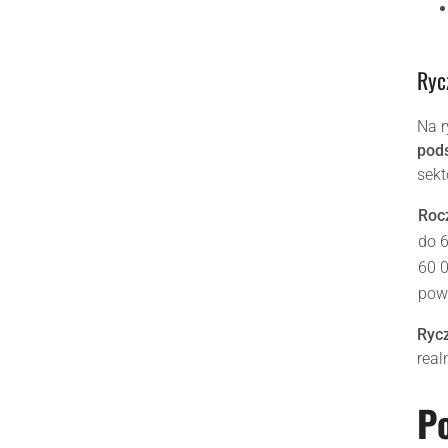
Ryc
Na r
pods
sekt
Roc
do 6
60 0
pow
Rycz
real
Po