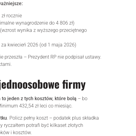
ażniejsze:
 zł rocznie
nimalne wynagrodzenie do 4 806 zł)
ł (wzrost wynika z wyższego przeciętnego
 za kwiecień 2026 (od 1 maja 2026)
ie przeszła – Prezydent RP nie podpisał ustawy.
ktami.
 jednoosobowe firmy
to jeden z tych kosztów, które bolą
– bo
 Minimum 432,54 zł leci co miesiąc.
atku
. Policz pełny koszt – podatek plus składka
ryczałtem potrafi być kilkaset złotych
bków i kosztów.