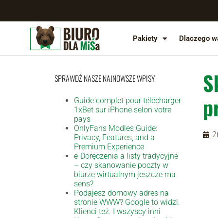
Pakiety
Dlaczego w
S
SPRAWDŹ NASZE NAJNOWSZE WPISY
p
Guide complet pour télécharger
1xBet sur iPhone selon votre
pays
OnlyFans Modles Guide:
2
Privacy, Features, and a
Premium Experience
e-Doręczenia a listy tradycyjne
– czy skanowanie poczty w
biurze wirtualnym jeszcze ma
sens?
Podajesz domowy adres na
stronie WWW? Google to widzi.
Klienci też. I wszyscy inni