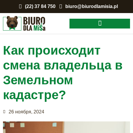
(22) 37 84 750
biuro@biurodlamisia.pl
Почему оно того стоит?
Как происходит
смена владельца в
Земельном
кадастре?
26 ноября, 2024