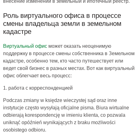
внесение изменений в земельный и ипотечный реестр
.
Роль виртуального офиса в процессе
смены владельца земли в земельном
кадастре
Виртуальный офис
может оказать неоценимую
поддержку в процессе
смены собственника в Земельном
кадастре
, особенно тем, кто часто путешествует или
ведет свой бизнес в разных местах. Вот как
виртуальный
офис
облегчает весь процесс:
1. работа с корреспонденцией
Podczas
zmiany w księdze wieczystej
sąd oraz inne
instytucje często wysyłają oficjalne pisma.
Biura wirtualne
odbierają korespondencję w imieniu klienta, co pozwala
uniknąć opóźnień wynikających z braku możliwości
osobistego odbioru.