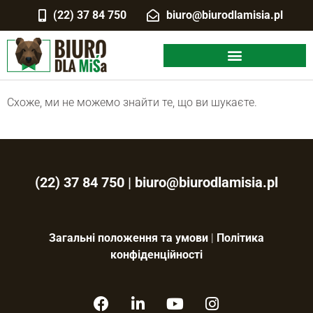
(22) 37 84 750
biuro@biurodlamisia.pl
Схоже, ми не можемо знайти те, що ви шукаєте.
(22) 37 84 750
|
biuro@biurodlamisia.pl
Загальні положення та умови
|
Політика
конфіденційності