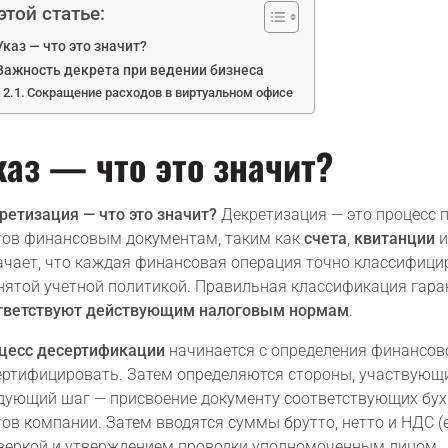
этой статье:
Указ — что это значит?
Важность декрета при ведении бизнеса
Сокращение расходов в виртуальном офисе
каз — что это значит?
ретизация — что это значит?
Декретизация — это процесс 
тов финансовым документам, таким как
счета
,
квитанции
и
ачает, что каждая финансовая операция точно классифицир
нятой учетной политикой. Правильная классификация гаран
тветствуют действующим налоговым нормам
.
цесс десертификации
начинается с определения финансов
ертифицировать. Затем определяются стороны, участвующи
дующий шаг — присвоение документу соответствующих бухг
тов компании. Затем вводятся суммы брутто, нетто и НДС (
веркой и утверждением проводки уполномоченным лицом.