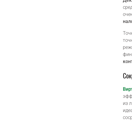
Дек
сре
оче
нал
Точ
точ
реж
фин
кон
Сок
Вир
эфф
из 
иде
сос