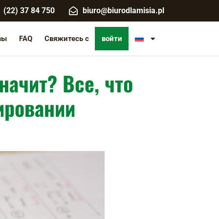
(22) 37 84 750
biuro@biurodlamisia.pl
вы
FAQ
Свяжитесь с
войти
начит? Все, что
ировании