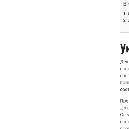
В 
У
Дек
сче
озн
при
соо
Про
дес
Сле
сче
про