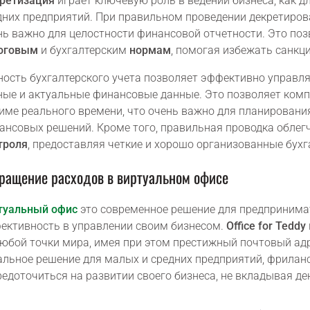
ретизация
играет ключевую роль в ведении бизнеса, как д
дних предприятий. При правильном проведении декретирова
нь важно для целостности финансовой отчетности. Это по
оговым
и бухгалтерским
нормам
, помогая избежать санкц
ность бухгалтерского учета позволяет эффективно управл
ные и актуальные финансовые данные. Это позволяет комп
име реального времени, что очень важно для планировани
ансовых решений. Кроме того, правильная проводка облег
троля
, предоставляя четкие и хорошо организованные бухг
ращение расходов в виртуальном офисе
туальный офис
это современное решение для предпринимат
ективность в управлении своим бизнесом.
Office for Teddy
любой точки мира, имея при этом престижный почтовый ад
альное решение для малых и средних предприятий, фриланс
редоточиться на развитии своего бизнеса, не вкладывая д