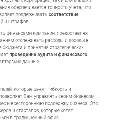
ля крупных корпораций, так и для малых и
ния обеспечивается точность учета, что
зволяет поддерживать
соответствие
ий и штрафов.
ять финансами компании, предоставляя
аниям отслеживать расходы и доходы в
я бюджета и принятия стратегических
чает
проведение аудита и финансового
алтерские данные.
елей, которые ценят гибкость и
позволяет Вам управлять своим бизнесом
рес и всестороннюю поддержку бизнеса. Это
еров и стартапов, которые хотят
еньги в традиционный офис.